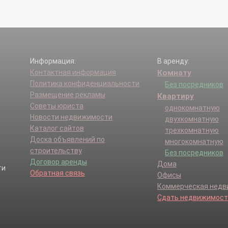
Информация:
В аренду:
Контактная информация
Комнату
Политика конфиденциальности
Без посредников
Размещение рекламы
Квартиру
Советы юриста
однокомнатную
Новости недвижимости
двухкомнатную
Каталог сайтов
трехкомнатную
Доска объявлений по
многокомнатную
строительству
Без посредников
Договор аренды
Дома
Обратная связь
Офисы
Коммерческая нед
Сдать недвижимост