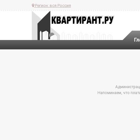
Регион:
вся Россия
Гл
Администраци
Напоминаем, что плат