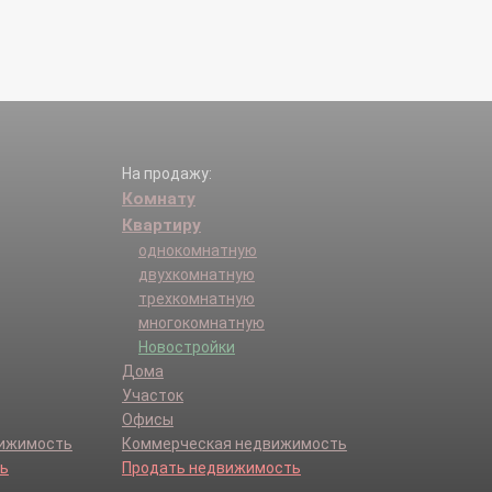
На продажу:
Комнату
Квартиру
однокомнатную
двухкомнатную
трехкомнатную
многокомнатную
Новостройки
Дома
Участок
Офисы
вижимость
Коммерческая недвижимость
ь
Продать недвижимость