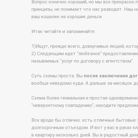
Вопрос конечно хороший, но мы все прекрасно п
принципы, не понимает что нас разводят. Наш н
ваш кошелек на хорошие деньги.
Итак читайте и запоминайте:
1)Ищут, прежде всего, доверчивых людей, кото
2) Следующим идет "любезное" предоставление 
называемых "услуг по договору с агентством".
Суть схемы проста: Вы
после заключения до
вообще неведомо куда. А дальше за месяцок дал
Схема более гениальная и простая одновременн
"невероятному совпадению", находите предложе
Все вроде бы отлично: есть отличные бытовые у
долгосрочным отъездом. И вот у вас в руках к
в квартиру несколько дней. Вы в радостный ден