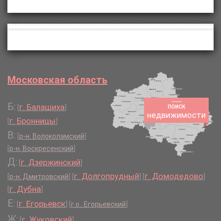
Московская область
Б:
г. Балашиха
[
]
ПОИСК
недвижимости
г. Бронницы
[
]
В:
[
р-н. Волоколамский
]
[
р-н. Воскресенский
]
Д:
г. Дзержинский
[
]
г. Долгопрудный
г. Домодедово
[
р-н. Дмитровский
]
[
]
[
]
г. Дубна
[
]
Е:
г. Егорьевск
[
]
[
г.о.. Егорьевский
]
Ж:
г. Жуковский
[
]