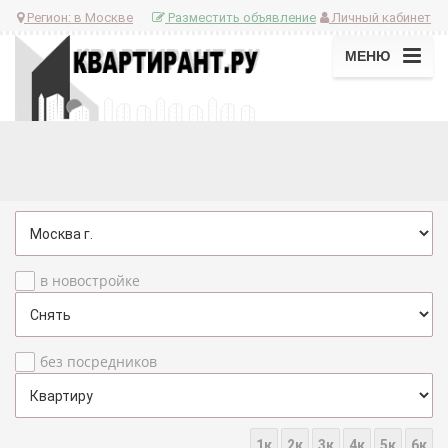
Регион:
в Москве
Разместить объявление
Личный кабинет
МЕНЮ
в новостройке
без посредников
1к
2к
3к
4к
5к
6к