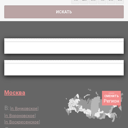
Москва
СМЕНИТЬ
Регион
В:
[
п. Внуковское
]
[
п. Вороновское
]
[
п. Воскресенское
]