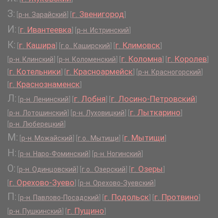
З:
г. Звенигород
[
р-н. Зарайский
]
[
]
И:
г. Ивантеевка
[
]
[
р-н. Истринский
]
К:
г. Кашира
г. Климовск
[
]
[
г.о.. Каширский
]
[
]
г. Коломна
г. Королев
[
р-н. Клинский
]
[
р-н. Коломенский
]
[
]
[
]
г. Котельники
г. Красноармейск
[
]
[
]
[
р-н. Красногорский
]
г. Краснознаменск
[
]
Л:
г. Лобня
г. Лосино-Петровский
[
р-н. Ленинский
]
[
]
[
]
г. Лыткарино
[
р-н. Лотошинский
]
[
р-н. Луховицкий
]
[
]
[
р-н. Люберецкий
]
М:
г. Мытищи
[
р-н. Можайский
]
[
г.о.. Мытищи
]
[
]
Н:
[
р-н. Наро-Фоминский
]
[
р-н. Ногинский
]
О:
г. Озеры
[
р-н. Одинцовский
]
[
г.о.. Озерский
]
[
]
г. Орехово-Зуево
[
]
[
р-н. Орехово-Зуевский
]
П:
г. Подольск
г. Протвино
[
р-н. Павлово-Посадский
]
[
]
[
]
г. Пущино
[
р-н. Пушкинский
]
[
]