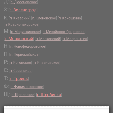
Д:
[
п. Десеновское
]
З:
г. Зеленоград
[
]
К:
[
п. Киевский
]
[
п. Кленовское
]
[
п. Кокошкино
]
[
п. Краснопахорское
]
М:
[
п. Марушкинское
]
[
п. Михайлово-Ярцевское
]
г. Московский
[
]
[
п. Московский
]
[
п. Мосрентген
]
Н:
[
п. Новофедоровское
]
П:
[
п. Первомайское
]
Р:
[
п. Роговское
]
[
п. Рязановское
]
С:
[
п. Сосенское
]
Т:
г. Троицк
[
]
Ф:
[
п. Филимонковское
]
Щ:
г. Щербинка
[
п. Щаповское
]
[
]