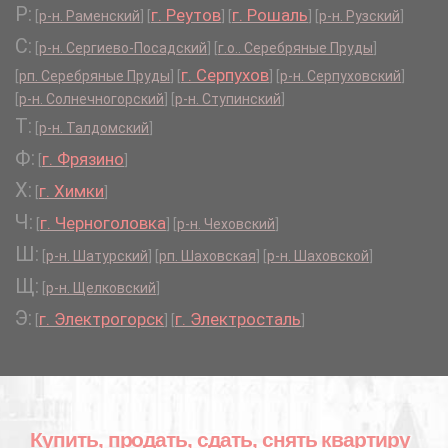
Р:
г. Реутов
г. Рошаль
[
р-н. Раменский
]
[
]
[
]
[
р-н. Рузский
]
С:
[
р-н. Сергиево-Посадский
]
[
г.о.. Серебряные Пруды
]
г. Серпухов
[
рп. Серебряные Пруды
]
[
]
[
р-н. Серпуховский
]
[
р-н. Солнечногорский
]
[
р-н. Ступинский
]
Т:
[
р-н. Талдомский
]
Ф:
г. Фрязино
[
]
Х:
г. Химки
[
]
Ч:
г. Черноголовка
[
]
[
р-н. Чеховский
]
Ш:
[
р-н. Шатурский
]
[
рп. Шаховская
]
[
р-н. Шаховской
]
Щ:
[
р-н. Щелковский
]
Э:
г. Электрогорск
г. Электросталь
[
]
[
]
Купить, продать, сдать, снять квартиру