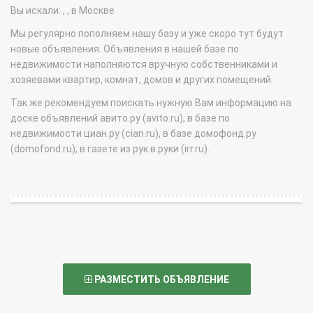
Вы искали: , , в Москве
Мы регулярно пополняем нашу базу и уже скоро тут будут
новые объявления. Объявления в нашей базе по
недвижимости наполняются вручную собственниками и
хозяевами квартир, комнат, домов и других помещений.
Так же рекомендуем поискать нужную Вам информацию на
доске объявлений авито.ру (avito.ru), в базе по
недвижимости циан.ру (cian.ru), в базе домофонд.ру
(domofond.ru), в газете из рук в руки (irr.ru).
РАЗМЕСТИТЬ ОБЪЯВЛЕНИЕ