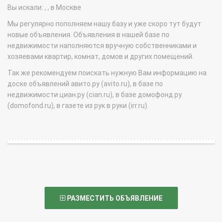
Вы искали: , , в Москве
Мы регулярно пополняем нашу базу и уже скоро тут будут
новые объявления. Объявления в нашей базе по
недвижимости наполняются вручную собственниками и
хозяевами квартир, комнат, домов и других помещений.
Так же рекомендуем поискать нужную Вам информацию на
доске объявлений авито.ру (avito.ru), в базе по
недвижимости циан.ру (cian.ru), в базе домофонд.ру
(domofond.ru), в газете из рук в руки (irr.ru).
РАЗМЕСТИТЬ ОБЪЯВЛЕНИЕ