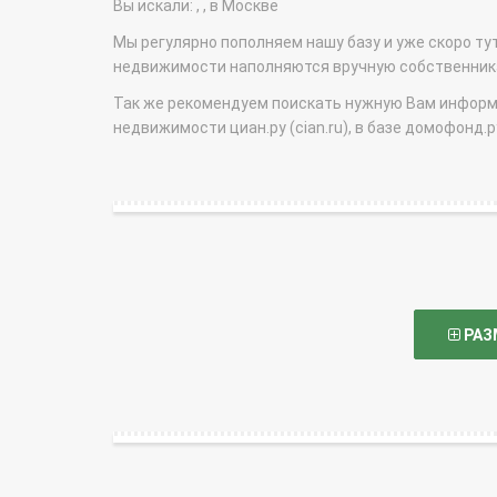
Вы искали: , , в Москве
Мы регулярно пополняем нашу базу и уже скоро ту
недвижимости наполняются вручную собственникам
Так же рекомендуем поискать нужную Вам информаци
недвижимости циан.ру (cian.ru), в базе домофонд.ру (
РАЗ