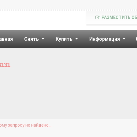
РАЗМЕСТИТЬ О
авная
Снять
Купить
Информация
6131
му запросу не найдено...