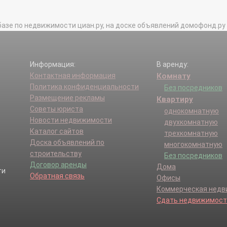
базе по недвижимости циан.ру, на доске объявлений домофонд.ру и в 
Информация:
В аренду:
Контактная информация
Комнату
Политика конфиденциальности
Без посредников
Размещение рекламы
Квартиру
Советы юриста
однокомнатную
Новости недвижимости
двухкомнатную
Каталог сайтов
трехкомнатную
Доска объявлений по
многокомнатную
строительству
Без посредников
Договор аренды
Дома
Обратная связь
Офисы
Коммерческая нед
Сдать недвижимост