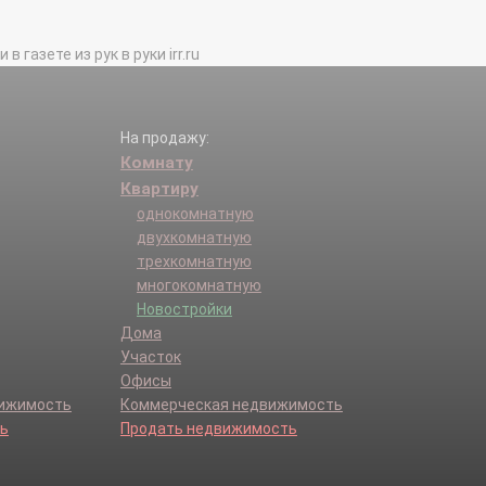
газете из рук в руки irr.ru
На продажу:
Комнату
Квартиру
однокомнатную
двухкомнатную
трехкомнатную
многокомнатную
Новостройки
Дома
Участок
Офисы
вижимость
Коммерческая недвижимость
ь
Продать недвижимость