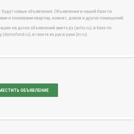
т будут новые объявления. Объявления в нашей базе по
и и хозяевами квартир, комнат, домов и других помещений.
ю на доске объявлений авито.ру (avito.ru), в базе по
domofond.ru), в газете из рук в руки (irr.ru).
МЕСТИТЬ ОБЪЯВЛЕНИЕ