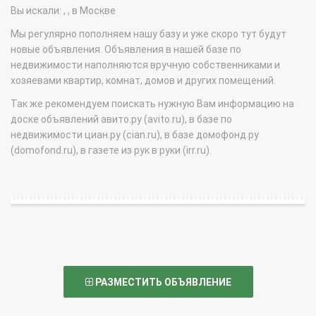
Вы искали: , , в Москве
Мы регулярно пополняем нашу базу и уже скоро тут будут
новые объявления. Объявления в нашей базе по
недвижимости наполняются вручную собственниками и
хозяевами квартир, комнат, домов и других помещений.
Так же рекомендуем поискать нужную Вам информацию на
доске объявлений авито.ру (avito.ru), в базе по
недвижимости циан.ру (cian.ru), в базе домофонд.ру
(domofond.ru), в газете из рук в руки (irr.ru).
РАЗМЕСТИТЬ ОБЪЯВЛЕНИЕ