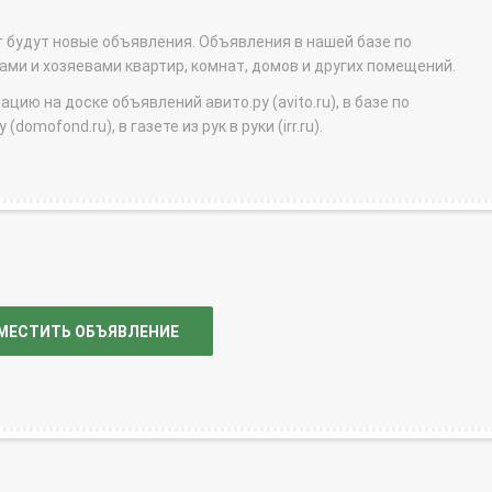
т будут новые объявления. Объявления в нашей базе по
и и хозяевами квартир, комнат, домов и других помещений.
ю на доске объявлений авито.ру (avito.ru), в базе по
domofond.ru), в газете из рук в руки (irr.ru).
МЕСТИТЬ ОБЪЯВЛЕНИЕ