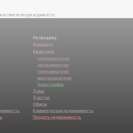
газете из рук в руки irr.ru
На продажу:
Комнату
Квартиру
однокомнатную
двухкомнатную
трехкомнатную
многокомнатную
Новостройки
Дома
Участок
Офисы
вижимость
Коммерческая недвижимость
ь
Продать недвижимость