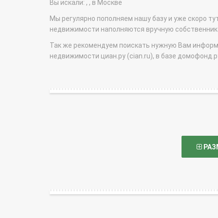
Вы искали: , , в Москве
Мы регулярно пополняем нашу базу и уже скоро ту
недвижимости наполняются вручную собственникам
Так же рекомендуем поискать нужную Вам информаци
недвижимости циан.ру (cian.ru), в базе домофонд.ру (
РАЗ