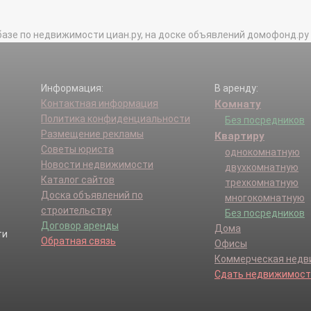
базе по недвижимости циан.ру, на доске объявлений домофонд.ру и в 
Информация:
В аренду:
Контактная информация
Комнату
Политика конфиденциальности
Без посредников
Размещение рекламы
Квартиру
Советы юриста
однокомнатную
Новости недвижимости
двухкомнатную
Каталог сайтов
трехкомнатную
Доска объявлений по
многокомнатную
строительству
Без посредников
Договор аренды
Дома
Обратная связь
Офисы
Коммерческая нед
Сдать недвижимост