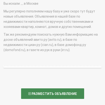
Вы искали: , , в Москве
Мы регулярно пополняем нашу базу и уже скоро тут будут
новые объявления. Объявления в нашей базе по
недвижимости наполняются вручную собственниками и
хозяевами квартир, комнат, домов и других помещений.
Так же рекомендуем поискать нужную Вам информацию на
доске объявлений авито.ру (avito.ru), в базе по
недвижимости циан.ру (cian.ru), в базе домофонд.ру
(domofond.ru), в газете из рук в руки (irr.ru).
РАЗМЕСТИТЬ ОБЪЯВЛЕНИЕ