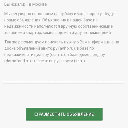
Вы искали: , , в Москве
Мы регулярно пополняем нашу базу и уже скоро тут будут
новые объявления. Объявления в нашей базе по
недвижимости наполняются вручную собственниками и
хозяевами квартир, комнат, домов и других помещений.
Так же рекомендуем поискать нужную Вам информацию на
доске объявлений авито.ру (avito.ru), в базе по
недвижимости циан.ру (cian.ru), в базе домофонд.ру
(domofond.ru), в газете из рук в руки (irr.ru).
РАЗМЕСТИТЬ ОБЪЯВЛЕНИЕ