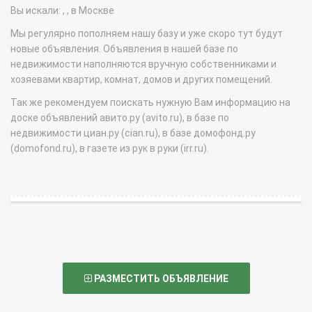
Вы искали: , , в Москве
Мы регулярно пополняем нашу базу и уже скоро тут будут
новые объявления. Объявления в нашей базе по
недвижимости наполняются вручную собственниками и
хозяевами квартир, комнат, домов и других помещений.
Так же рекомендуем поискать нужную Вам информацию на
доске объявлений авито.ру (avito.ru), в базе по
недвижимости циан.ру (cian.ru), в базе домофонд.ру
(domofond.ru), в газете из рук в руки (irr.ru).
РАЗМЕСТИТЬ ОБЪЯВЛЕНИЕ