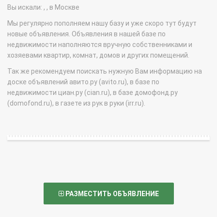
Вы искали: , , в Москве
Мы регулярно пополняем нашу базу и уже скоро тут будут
новые объявления. Объявления в нашей базе по
недвижимости наполняются вручную собственниками и
хозяевами квартир, комнат, домов и других помещений.
Так же рекомендуем поискать нужную Вам информацию на
доске объявлений авито.ру (avito.ru), в базе по
недвижимости циан.ру (cian.ru), в базе домофонд.ру
(domofond.ru), в газете из рук в руки (irr.ru).
РАЗМЕСТИТЬ ОБЪЯВЛЕНИЕ