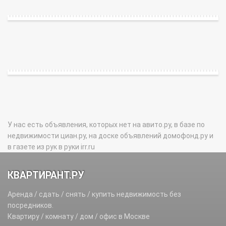
У нас есть объявления, которых нет на авито.ру, в базе по
недвижимости циан.ру, на доске объявлений домофонд.ру и
в газете из рук в руки irr.ru
КВАРТИРАНТ.РУ
Аренда / сдать / снять / купить недвижимость без
посредников.
Квартиру / комнату / дом / офис в Москве