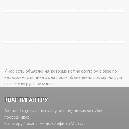
У нас есть объявления, которых нет на авито.ру, в базе по
недвижимости циан.ру, на доске объявлений домофонд.ру и
в газете из рук в руки irr.ru
КВАРТИРАНТ.РУ
Аренда / сдать / снять / купить недвижимость без
посредников.
Квартиру / комнату / дом / офис в Москве