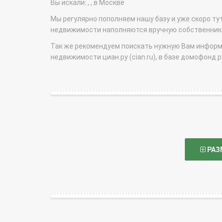
Вы искали: , , в Москве
Мы регулярно пополняем нашу базу и уже скоро ту
недвижимости наполняются вручную собственникам
Так же рекомендуем поискать нужную Вам информаци
недвижимости циан.ру (cian.ru), в базе домофонд.ру (
РАЗ