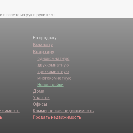
газете из рук в руки irr.ru
На продажу:
Комнату
Квартиру
однокомнатную
двухкомнатную
трехкомнатную
многокомнатную
Новостройки
Дома
Участок
Офисы
вижимость
Коммерческая недвижимость
ь
Продать недвижимость