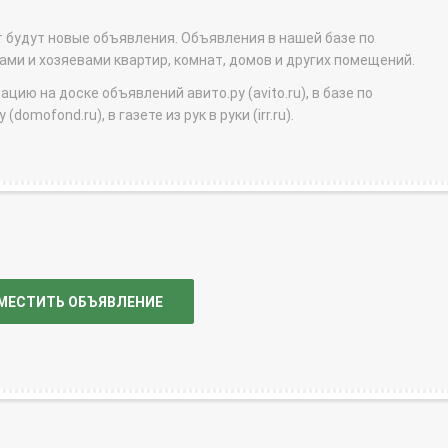
т будут новые объявления. Объявления в нашей базе по
и и хозяевами квартир, комнат, домов и других помещений.
ю на доске объявлений авито.ру (avito.ru), в базе по
domofond.ru), в газете из рук в руки (irr.ru).
МЕСТИТЬ ОБЪЯВЛЕНИЕ