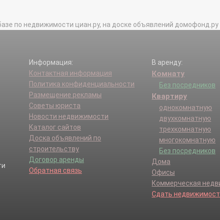
базе по недвижимости циан.ру, на доске объявлений домофонд.ру и в 
Информация:
В аренду:
Контактная информация
Комнату
Политика конфиденциальности
Без посредников
Размещение рекламы
Квартиру
Советы юриста
однокомнатную
Новости недвижимости
двухкомнатную
Каталог сайтов
трехкомнатную
Доска объявлений по
многокомнатную
строительству
Без посредников
Договор аренды
Дома
Обратная связь
Офисы
Коммерческая нед
Сдать недвижимост