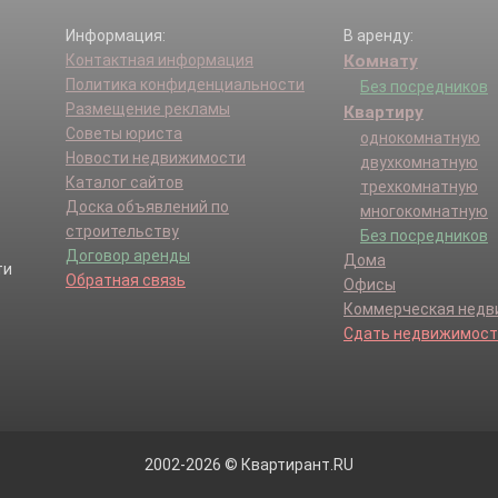
Информация:
В аренду:
Контактная информация
Комнату
Политика конфиденциальности
Без посредников
Размещение рекламы
Квартиру
Советы юриста
однокомнатную
Новости недвижимости
двухкомнатную
Каталог сайтов
трехкомнатную
Доска объявлений по
многокомнатную
строительству
Без посредников
Договор аренды
Дома
Обратная связь
Офисы
Коммерческая нед
Сдать недвижимост
2002-2026 © Квартирант.RU