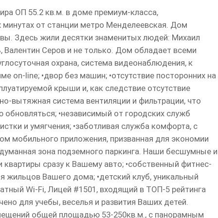
ира ОП 55.2 кв.м. в доме премиум-класса,
х минутах от станции метро Менделеевская. Дом
вы. Здесь жили десятки знаменитых людей: Михаил
, Валентин Серов и не только. Дом обладает всеми
углосуточная охрана, система видеонаблюдения, к
 on-line; •двор без машин; •отсутствие посторонних на
сплуатируемой крыши и, как следствие отсутствие
чно-вытяжная система вентиляции и фильтрации, что
 обновляться; •независимый от городских служб
стки и умягчения; •заботливая служба комфорта, с
ом мобильного приложения, призванная для экономии
одуманная зона подземного паркинга. Наши бесшумные и
 квартиры сразу к Вашему авто; •собственный фитнес-
я жильцов Вашего дома; •детский клуб, уникальный
латный Wi-Fi, Лицей #1501, входящий в ТОП-5 рейтинга
ено для учебы, веселья и развития Ваших детей.
мещений общей площадью 53-250кв.м., с панорамным