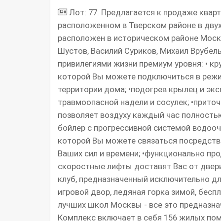
Лот: 77. Предлагается к продаже кварт
расположенном в Тверском районе в дву
расположен в историческом районе Моск
Шустов, Василий Суриков, Михаил Врубель
привилегиями жизни премиум уровня: • кр
которой Вы можете подключиться в режиме
территории дома; •подогрев крылец и эк
травмоопасной надели и сосулек; •прито
позволяет воздуху каждый час полностью
бойлер с прогрессивной системой водоочи
которой Вы можете связаться посредств
Ваших сил и времени; •функционально пр
скоростные лифты доставят Вас от двери
клуб, предназначенный исключительно дл
игровой двор, ледяная горка зимой, бесп
лучших школ Москвы - все это предназнач
Комплекс включает в себя 156 жилых по