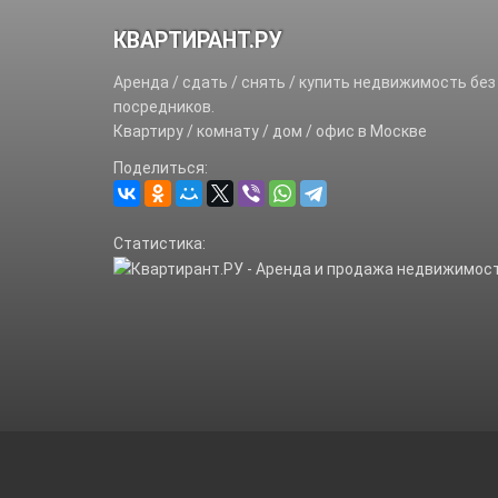
КВАРТИРАНТ.РУ
Аренда / сдать / снять / купить недвижимость без
посредников.
Квартиру / комнату / дом / офис в Москве
Поделиться:
Статистика: