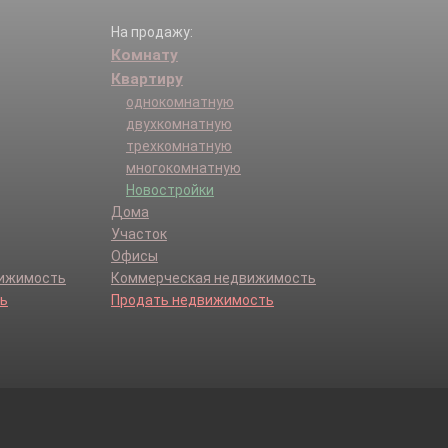
На продажу:
Комнату
Квартиру
однокомнатную
двухкомнатную
трехкомнатную
многокомнатную
Новостройки
Дома
Участок
Офисы
вижимость
Коммерческая недвижимость
ь
Продать недвижимость