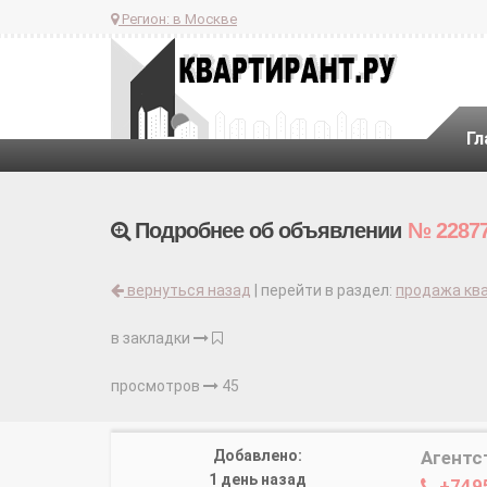
Регион:
в Москве
Гл
Подробнее об объявлении
№ 2287
вернуться назад
| перейти в раздел:
продажа ква
в закладки
просмотров
45
Добавлено:
Агентс
1 день назад
+749