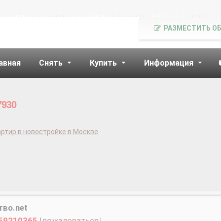
РАЗМЕСТИТЬ О
авная
Снять
Купить
Информация
7930
ртир в новостройке в Москве
тво.net
59210365
|
пожаловаться
|