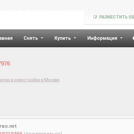
РАЗМЕСТИТЬ О
авная
Снять
Купить
Информация
7976
ртир в новостройке в Москве
тво.net
59210365
|
пожаловаться
|