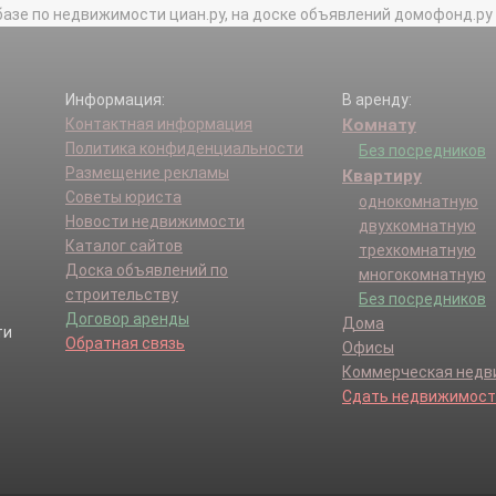
базе по недвижимости циан.ру, на доске объявлений домофонд.ру и в 
Информация:
В аренду:
Контактная информация
Комнату
Политика конфиденциальности
Без посредников
Размещение рекламы
Квартиру
Советы юриста
однокомнатную
Новости недвижимости
двухкомнатную
Каталог сайтов
трехкомнатную
Доска объявлений по
многокомнатную
строительству
Без посредников
Договор аренды
Дома
Обратная связь
Офисы
Коммерческая нед
Сдать недвижимост