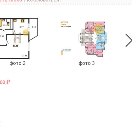
фото 2
фото 3
000
1