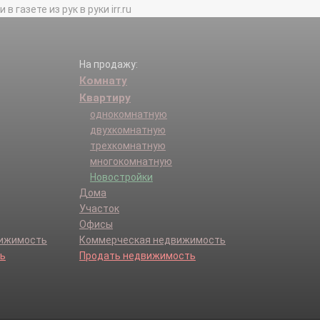
газете из рук в руки irr.ru
На продажу:
Комнату
Квартиру
однокомнатную
двухкомнатную
трехкомнатную
многокомнатную
Новостройки
Дома
Участок
Офисы
вижимость
Коммерческая недвижимость
ь
Продать недвижимость