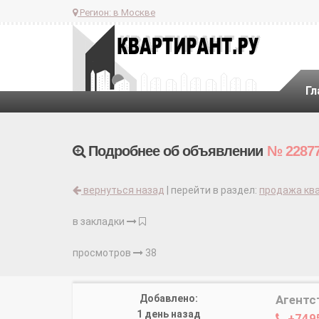
Регион:
в Москве
Гл
Подробнее об объявлении
№ 2287
вернуться назад
| перейти в раздел:
продажа ква
в закладки
просмотров
38
Добавлено:
Агентс
1 день назад
+749