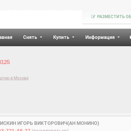
РАЗМЕСТИТЬ О
авная
Снять
Купить
Информация
8125
ртир в Москве
БИСКИН ИГОРЬ ВИКТОРОВИЧ(АН МОНИНО)
03-721-48-27
|
пожаловаться
|