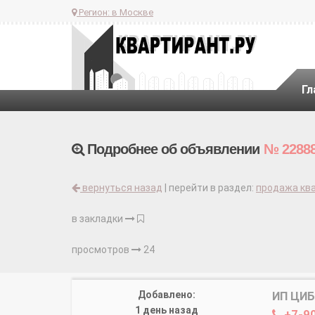
Регион:
в Москве
Гл
Подробнее об объявлении
№ 2288
вернуться назад
| перейти в раздел:
продажа ква
в закладки
просмотров
24
Добавлено:
ИП ЦИ
1 день назад
+7-9