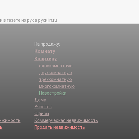
газете из рук в руки irr.ru
На продажу:
Комнату
Квартиру
однокомнатную
двухкомнатную
трехкомнатную
многокомнатную
Новостройки
Дома
Участок
Офисы
вижимость
Коммерческая недвижимость
ь
Продать недвижимость