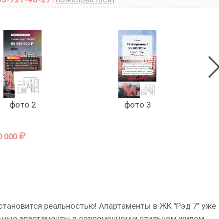
фото 2
фото 3
0 000
тановится реальностью! Апартаменты в ЖК "Рэд 7" уже
льные апартаменты в современном и стильном жилом