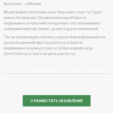
Вы искали: , , в Москве
Мы регулярно пополняем нашу базу и уже скоро тут будут
новые объявления. Объявления в нашей базе по
недвижимости наполняются вручную собственниками и
хозяевами квартир, комнат, домов и других помещений.
Так же рекомендуем поискать нужную Вам информацию на
доске объявлений авито.ру (avito.ru), в базе по
недвижимости циан.ру (cian.ru), в базе домофонд.ру
(domofond.ru), в газете из рук в руки (irr.ru).
РАЗМЕСТИТЬ ОБЪЯВЛЕНИЕ