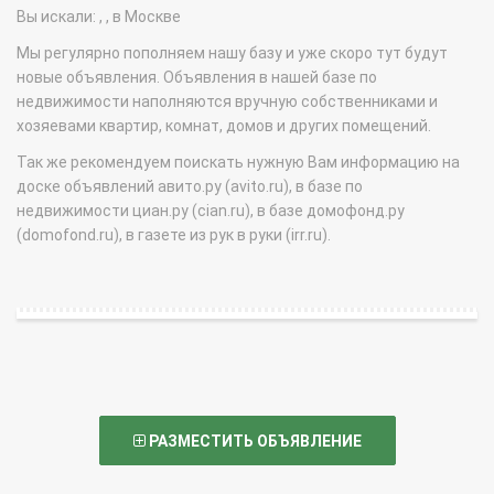
Вы искали: , , в Москве
Мы регулярно пополняем нашу базу и уже скоро тут будут
новые объявления. Объявления в нашей базе по
недвижимости наполняются вручную собственниками и
хозяевами квартир, комнат, домов и других помещений.
Так же рекомендуем поискать нужную Вам информацию на
доске объявлений авито.ру (avito.ru), в базе по
недвижимости циан.ру (cian.ru), в базе домофонд.ру
(domofond.ru), в газете из рук в руки (irr.ru).
РАЗМЕСТИТЬ ОБЪЯВЛЕНИЕ