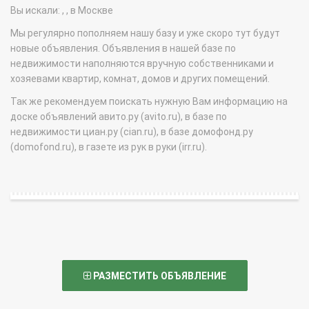
Вы искали: , , в Москве
Мы регулярно пополняем нашу базу и уже скоро тут будут
новые объявления. Объявления в нашей базе по
недвижимости наполняются вручную собственниками и
хозяевами квартир, комнат, домов и других помещений.
Так же рекомендуем поискать нужную Вам информацию на
доске объявлений авито.ру (avito.ru), в базе по
недвижимости циан.ру (cian.ru), в базе домофонд.ру
(domofond.ru), в газете из рук в руки (irr.ru).
РАЗМЕСТИТЬ ОБЪЯВЛЕНИЕ