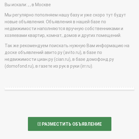
Вы искали: , , в Москве
Мы регулярно пополняем нашу базу и уже скоро тут будут
новые объявления. Объявления в нашей базе по
недвижимости наполняются вручную собственниками и
хозяевами квартир, комнат, домов и других помещений.
Так же рекомендуем поискать нужную Вам информацию на
доске объявлений авито.ру (avito.ru), в базе по
недвижимости циан.ру (cian.ru), в базе домофонд.ру
(domofond.ru), в газете из рук в руки (irr.ru).
РАЗМЕСТИТЬ ОБЪЯВЛЕНИЕ