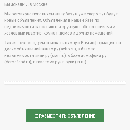
Вы искали: , , в Москве
Мы регулярно пополняем нашу базу и уже скоро тут будут
новые объявления. Объявления в нашей базе по
недвижимости наполняются вручную собственниками и
хозяевами квартир, комнат, домов и других помещений.
Так же рекомендуем поискать нужную Вам информацию на
доске объявлений авито.ру (avito.ru), в базе по
недвижимости циан.ру (cian.ru), в базе домофонд.ру
(domofond.ru), в газете из рук в руки (irr.ru).
РАЗМЕСТИТЬ ОБЪЯВЛЕНИЕ