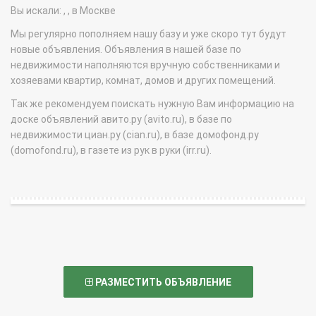
Вы искали: , , в Москве
Мы регулярно пополняем нашу базу и уже скоро тут будут
новые объявления. Объявления в нашей базе по
недвижимости наполняются вручную собственниками и
хозяевами квартир, комнат, домов и других помещений.
Так же рекомендуем поискать нужную Вам информацию на
доске объявлений авито.ру (avito.ru), в базе по
недвижимости циан.ру (cian.ru), в базе домофонд.ру
(domofond.ru), в газете из рук в руки (irr.ru).
РАЗМЕСТИТЬ ОБЪЯВЛЕНИЕ