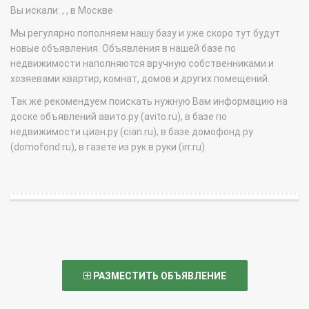
Вы искали: , , в Москве
Мы регулярно пополняем нашу базу и уже скоро тут будут
новые объявления. Объявления в нашей базе по
недвижимости наполняются вручную собственниками и
хозяевами квартир, комнат, домов и других помещений.
Так же рекомендуем поискать нужную Вам информацию на
доске объявлений авито.ру (avito.ru), в базе по
недвижимости циан.ру (cian.ru), в базе домофонд.ру
(domofond.ru), в газете из рук в руки (irr.ru).
РАЗМЕСТИТЬ ОБЪЯВЛЕНИЕ