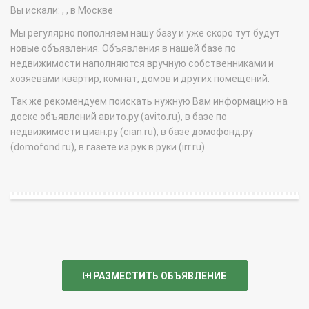
Вы искали: , , в Москве
Мы регулярно пополняем нашу базу и уже скоро тут будут
новые объявления. Объявления в нашей базе по
недвижимости наполняются вручную собственниками и
хозяевами квартир, комнат, домов и других помещений.
Так же рекомендуем поискать нужную Вам информацию на
доске объявлений авито.ру (avito.ru), в базе по
недвижимости циан.ру (cian.ru), в базе домофонд.ру
(domofond.ru), в газете из рук в руки (irr.ru).
РАЗМЕСТИТЬ ОБЪЯВЛЕНИЕ