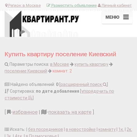
Регион:
в Москве
Разместить объявление
Личный кабинет
МЕНЮ
Купить квартиру поселение Киевский
Параметры поиска:
в Москве
купить квартиру
поселение Киевский
комнат: 2
Найдено объявлений:
0
[
расширенный поиск
]
Сортировка:
по дате добавления
[
упорядочить по
стоимости
]
[
-
избранное
|
-
показать на карте
]
Искать: |
без посредников
|
в новостройке
|
комнату
|
1к.
|
2к.
|
3к.
|
4+к.
|
в Подмосковье
|