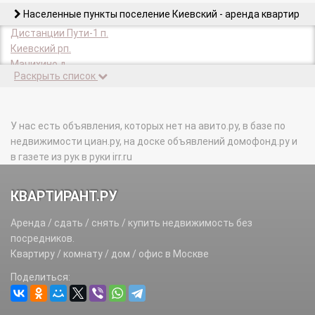
Населенные пункты поселение Киевский - аренда квартир
Дистанции Пути-1 п.
Киевский рп.
Мачихино д.
Раскрыть список
Разъезда Пожитково п.
Станции Мачихино п.
Шеломово д.
У нас есть объявления, которых нет на авито.ру, в базе по
недвижимости циан.ру, на доске объявлений домофонд.ру и
в газете из рук в руки irr.ru
КВАРТИРАНТ.РУ
Аренда / сдать / снять / купить недвижимость без
посредников.
Квартиру / комнату / дом / офис в Москве
Поделиться: