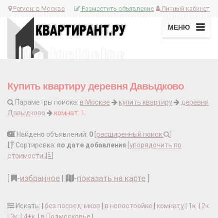
Регион:
в Москве
Разместить объявление
Личный кабинет
МЕНЮ
Купить квартиру деревня Давыдково
Параметры поиска:
в Москве
купить квартиру
деревня
Давыдково
комнат: 1
Найдено объявлений:
0
[
расширенный поиск
]
Сортировка:
по дате добавления
[
упорядочить по
стоимости
]
[
-
избранное
|
-
показать на карте
]
Искать: |
без посредников
|
в новостройке
|
комнату
|
1к.
|
2к.
|
3к.
|
4+к.
|
в Подмосковье
|