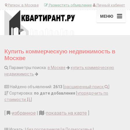
Регион:
в Москве
Разместить объявление
Личный кабинет
МЕНЮ
Купить коммерческую недвижимость в
Москве
Параметры поиска:
в Москве
купить коммерческую
недвижимость
Найдено объявлений:
2613
[
расширенный поиск
]
Сортировка:
по дате добавления
[
упорядочить по
стоимости
]
[
-
избранное
|
-
показать на карте
]
Искать: |
без посредников
|
в Подмосковье
|