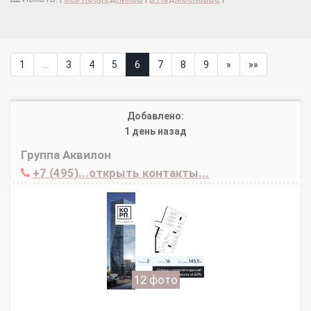
1
...
3
4
5
6
7
8
9
»
»»
Добавлено:
1 день назад
Группа Аквилон
+7 (495)...открыть контакты...
12 фото