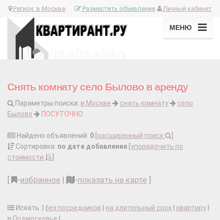
Регион:
в Москве
Разместить объявление
Личный кабинет
МЕНЮ
Снять комнату село Былово в аренду
Параметры поиска:
в Москве
снять комнату
село
Былово
ПОСУТОЧНО
Найдено объявлений:
0
[
расширенный поиск
]
Сортировка:
по дате добавления
[
упорядочить по
стоимости
]
[
-
избранное
|
-
показать на карте
]
Искать: |
без посредников
|
на длительный срок
|
квартиру
|
в Подмосковье
|