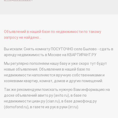
Объявлений в нашей базе по недвижимости по такому
запросу не найдено...
Вы искали: Снять комнату ПОСУТОЧНО село Былово - сдать в
аренду недвижимость в Москве на КВАРТИРАНТ.РУ
Мы регулярно пополняем нашу базу и уже скоро тут будут
новые объявления. Объявления в нашей базе по
недвижимости наполняются вручную собственниками и
хозяевами квартир, комнат, домов и других помещений.
Так же рекомендуем поискать нужную Вам информацию на
доске объявлений авито.ру (avito.ru), в базе по
недвижимости циан.ру (cian.ru), в базе домофонд.ру
(domofond.ru), в газете из рук в руки (irr.ru).