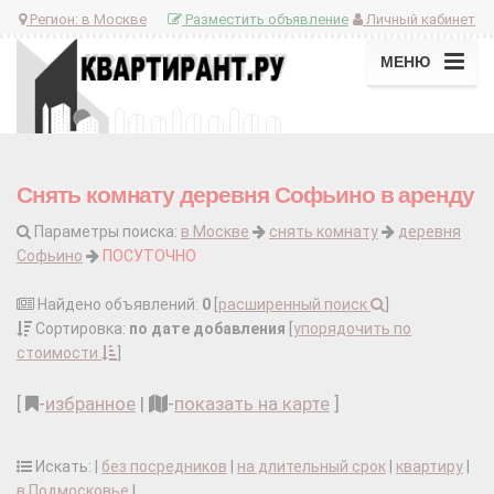
Регион:
в Москве
Разместить объявление
Личный кабинет
МЕНЮ
Снять комнату деревня Софьино в аренду
Параметры поиска:
в Москве
снять комнату
деревня
Софьино
ПОСУТОЧНО
Найдено объявлений:
0
[
расширенный поиск
]
Сортировка:
по дате добавления
[
упорядочить по
стоимости
]
[
-
избранное
|
-
показать на карте
]
Искать: |
без посредников
|
на длительный срок
|
квартиру
|
в Подмосковье
|