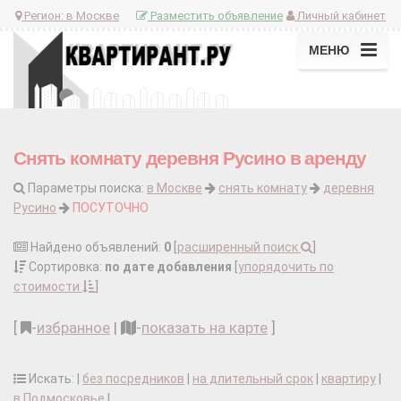
Регион:
в Москве
Разместить объявление
Личный кабинет
МЕНЮ
Снять комнату деревня Русино в аренду
Параметры поиска:
в Москве
снять комнату
деревня
Русино
ПОСУТОЧНО
Найдено объявлений:
0
[
расширенный поиск
]
Сортировка:
по дате добавления
[
упорядочить по
стоимости
]
[
-
избранное
|
-
показать на карте
]
Искать: |
без посредников
|
на длительный срок
|
квартиру
|
в Подмосковье
|