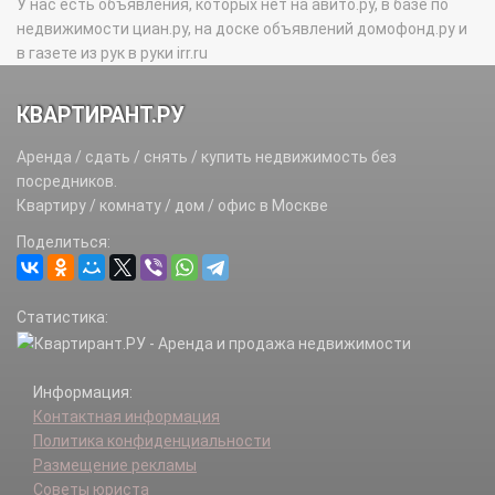
У нас есть объявления, которых нет на авито.ру, в базе по
недвижимости циан.ру, на доске объявлений домофонд.ру и
в газете из рук в руки irr.ru
КВАРТИРАНТ.РУ
Аренда / сдать / снять / купить недвижимость без
посредников.
Квартиру / комнату / дом / офис в Москве
Поделиться:
Статистика:
Информация:
Контактная информация
Политика конфиденциальности
Размещение рекламы
Советы юриста