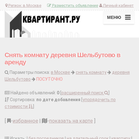
Регион:
в Москве
Разместить объявление
Личный кабинет
МЕНЮ
Снять комнату деревня Шельбутово в
аренду
Параметры поиска:
в Москве
снять комнату
деревня
Шельбутово
ПОСУТОЧНО
Найдено объявлений:
0
[
расширенный поиск
]
Сортировка:
по дате добавления
[
упорядочить по
стоимости
]
[
-
избранное
|
-
показать на карте
]
Искать: |
без посредников
|
на длительный срок
|
квартиру
|