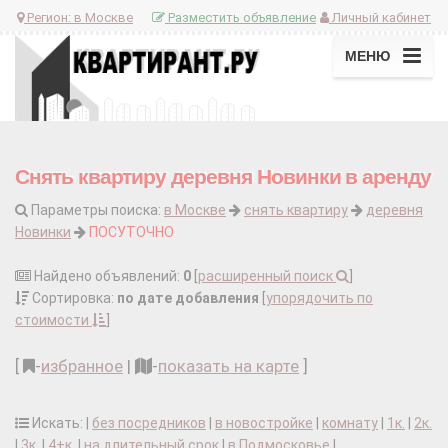
Регион:
в Москве
Разместить объявление
Личный кабинет
МЕНЮ
Снять квартиру деревня Новинки в аренду
Параметры поиска:
в Москве
снять квартиру
деревня
Новинки
ПОСУТОЧНО
Найдено объявлений:
0
[
расширенный поиск
]
Сортировка:
по дате добавления
[
упорядочить по
стоимости
]
[
-
избранное
|
-
показать на карте
]
Искать: |
без посредников
|
в новостройке
|
комнату
|
1к.
|
2к.
|
3к.
|
4+к.
|
на длительный срок
|
в Подмосковье
|