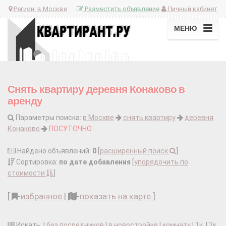
Регион:
в Москве
Разместить объявление
Личный кабинет
МЕНЮ
Снять квартиру деревня Конаково в
аренду
Параметры поиска:
в Москве
снять квартиру
деревня
Конаково
ПОСУТОЧНО
Найдено объявлений:
0
[
расширенный поиск
]
Сортировка:
по дате добавления
[
упорядочить по
стоимости
]
[
-
избранное
|
-
показать на карте
]
Искать: |
без посредников
|
в новостройке
|
комнату
|
1к.
|
2к.