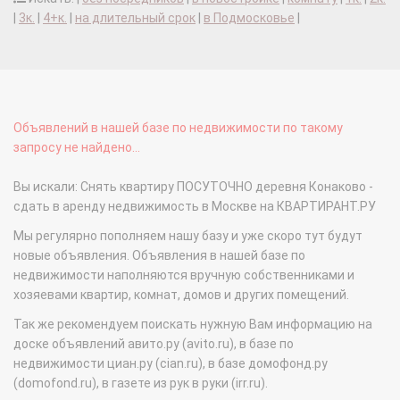
|
3к.
|
4+к.
|
на длительный срок
|
в Подмосковье
|
Объявлений в нашей базе по недвижимости по такому
запросу не найдено...
Вы искали: Снять квартиру ПОСУТОЧНО деревня Конаково -
сдать в аренду недвижимость в Москве на КВАРТИРАНТ.РУ
Мы регулярно пополняем нашу базу и уже скоро тут будут
новые объявления. Объявления в нашей базе по
недвижимости наполняются вручную собственниками и
хозяевами квартир, комнат, домов и других помещений.
Так же рекомендуем поискать нужную Вам информацию на
доске объявлений авито.ру (avito.ru), в базе по
недвижимости циан.ру (cian.ru), в базе домофонд.ру
(domofond.ru), в газете из рук в руки (irr.ru).