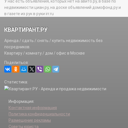
У нас есть объявления, которых нет на авито.ру, в базе по
недвижимости циан.ру, на доске объявлений домофонд.ру и
в газете из рук в руки irr.ru
КВАРТИРАНТ.РУ
Аренда / сдать / снять / купить недвижимость без
посредников.
Квартиру / комнату / дом / офис в Москве
Поделиться:
Статистика:
Информация:
Контактная информация
Политика конфиденциальности
Размещение рекламы
Советы юриста