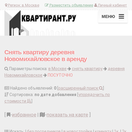
Регион:
в Москве
Разместить объявление
Личный кабинет
МЕНЮ
Снять квартиру деревня
Новомихайловское в аренду
Параметры поиска:
в Москве
снять квартиру
деревня
Новомихайловское
ПОСУТОЧНО
Найдено объявлений:
0
[
расширенный поиск
]
Сортировка:
по дате добавления
[
упорядочить по
стоимости
]
[
-
избранное
|
-
показать на карте
]
Искать: |
без посредников
|
в новостройке
|
комнату
|
1к.
|
2к.