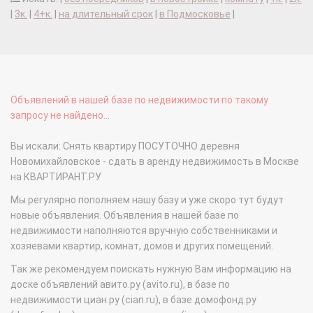
|
3к.
|
4+к.
|
на длительный срок
|
в Подмосковье
|
Объявлений в нашей базе по недвижимости по такому
запросу не найдено...
Вы искали: Снять квартиру ПОСУТОЧНО деревня
Новомихайловское - сдать в аренду недвижимость в Москве
на КВАРТИРАНТ.РУ
Мы регулярно пополняем нашу базу и уже скоро тут будут
новые объявления. Объявления в нашей базе по
недвижимости наполняются вручную собственниками и
хозяевами квартир, комнат, домов и других помещений.
Так же рекомендуем поискать нужную Вам информацию на
доске объявлений авито.ру (avito.ru), в базе по
недвижимости циан.ру (cian.ru), в базе домофонд.ру