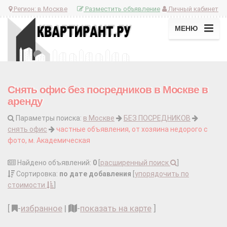
Регион:
в Москве
Разместить объявление
Личный кабинет
МЕНЮ
Снять офис без посредников в Москве в
аренду
Параметры поиска:
в Москве
БЕЗ ПОСРЕДНИКОВ
снять офис
частные объявления, от хозяина недорого с
фото, м. Академическая
Найдено объявлений:
0
[
расширенный поиск
]
Сортировка:
по дате добавления
[
упорядочить по
стоимости
]
[
-
избранное
|
-
показать на карте
]