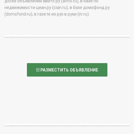
доске объявлений авито.ру (avito.ru), в базе по
недвижимости циан.ру (cian.ru), в базе домофонд.ру
(domofond.ru), в газете из рук в руки (irr.ru).
РАЗМЕСТИТЬ ОБЪЯВЛЕНИЕ