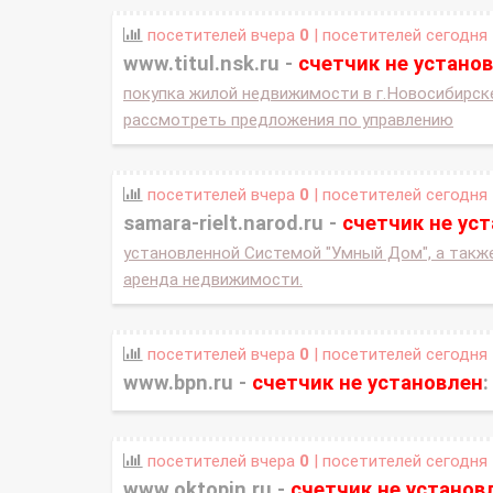
посетителей вчера
0
| посетителей сегодня
www.titul.nsk.ru -
счетчик не устано
покупка жилой недвижимости в г.Новосибирск
рассмотреть предложения по управлению
посетителей вчера
0
| посетителей сегодня
samara-rielt.narod.ru -
счетчик не ус
установленной Системой "Умный Дом", а также
аренда недвижимости.
посетителей вчера
0
| посетителей сегодня
www.bpn.ru -
счетчик не установлен
:
посетителей вчера
0
| посетителей сегодня
www.oktopin.ru -
счетчик не установ