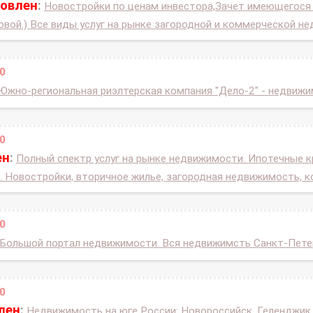
новлен
:
Новостройки по ценам инвестора,Зачет имеющегося 
овой.) Все виды услуг на рынке загородной и коммерческой н
0
Южно-региональная риэлтерская компания "Дело-2" - недвижи
0
ен
:
Полный спектр услуг на рынке недвижимости. Ипотечные к
. Новостройки, вторичное жилье, загородная недвижимость, 
0
Большой портал недвижимости. Вся недвижимсть Санкт-Петер
0
лен
:
Недвижимость на юге России: Новороссийск, Геленджик,