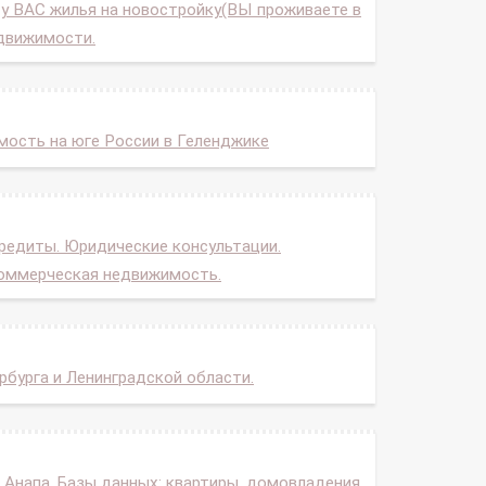
у ВАС жилья на новостройку(ВЫ проживаете в
едвижимости.
мость на юге России в Геленджике
редиты. Юридические консультации.
коммерческая недвижимость.
бурга и Ленинградской области.
 Анапа. Базы данных: квартиры, домовладения,