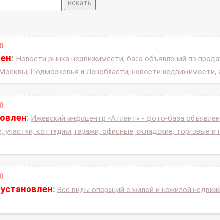
0
лен
:
Новости рынка недвижимости, база объявлений по продаж
 Москвы, Подмосковья и Ленобласти, новости недвижимости,
0
новлен
:
Ижевский инфоцентр «Атлант» - фото-база объявлени
, участки, коттеджи, гаражи, офисные, складские, торговые 
0
 установлен
:
Все виды операций с жилой и нежилой недви