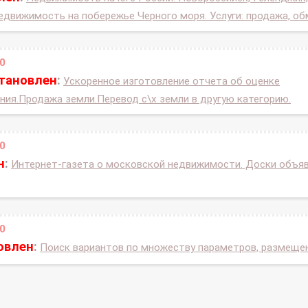
едвижимость на побережье Черного моря. Услуги: продажа, обм
0
становлен
:
Ускоренное изготовление отчета об оценке
ния.Продажа земли.Перевод с\х земли в другую категорию.
0
н
:
Интернет-газета о московской недвижимости. Доски объяв
0
овлен
:
Поиск вариантов по множеству параметров, размещени