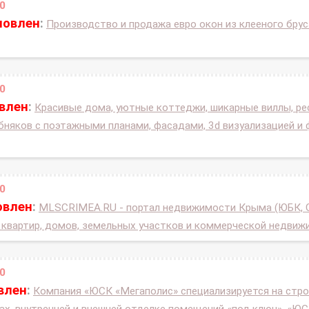
0
новлен
:
Производство и продажа евро окон из клееного бру
0
овлен
:
Красивые дома, уютные коттеджи, шикарные виллы, ре
бняков с поэтажными планами, фасадами, 3d визуализацией и
0
овлен
:
MLSCRIMEA.RU - портал недвижимости Крыма (ЮБК, С
е квартир, домов, земельных участков и коммерческой недви
0
влен
:
Компания «ЮСК «Мегаполис» специализируется на стро