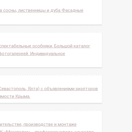
са сосны, лиственницы и дуба Фасадные
спектабельные особняки. Большой каталог
 фотогалереей. Индивидуальное
евастополь, Ялта) с объявлениями риэлторов
жимости Крыма.
ительстве, производстве и монтаже