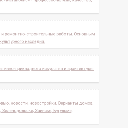
К «Мегаполис» - профессионализм, качество,
 и ремонтно-строительные работы. Основным
культурного наследия.
тивно-прикладного искусства и архитектуры.
рвью, новости, новостройки. Варианты домов,
 Зеленодольске, Заинске, Бугульме,