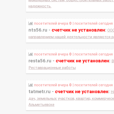
инженерных систем, общестроительных работа
надежность.
посетителей вчера
0
| посетителей сегодня
nts56.ru -
счетчик не установлен
:
ООО
направлением нашей деятельности являются р
посетителей вчера
0
| посетителей сегодня
resta56.ru -
счетчик не установлен
:
В
Реставрационные работы
посетителей вчера
0
| посетителей сегодня
tatmetr.ru -
счетчик не установлен
:
Н
дач, земельных участков, квартир, коммерчес
Альметьевске