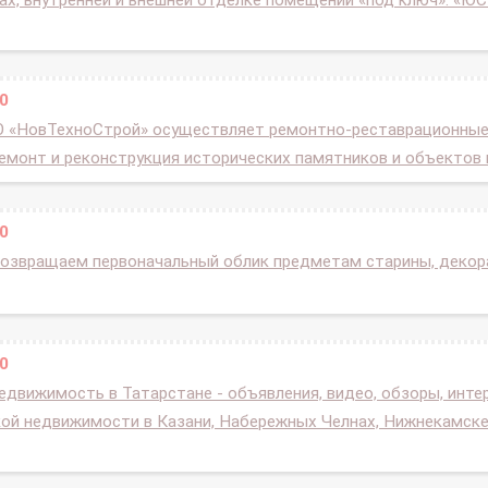
х, внутренней и внешней отделке помещений «под ключ». «ЮС
0
 «НовТехноСтрой» осуществляет ремонтно-реставрационные
емонт и реконструкция исторических памятников и объектов 
0
озвращаем первоначальный облик предметам старины, декора
0
едвижимость в Татарстане - объявления, видео, обзоры, инте
кой недвижимости в Казани, Набережных Челнах, Нижнекамске,