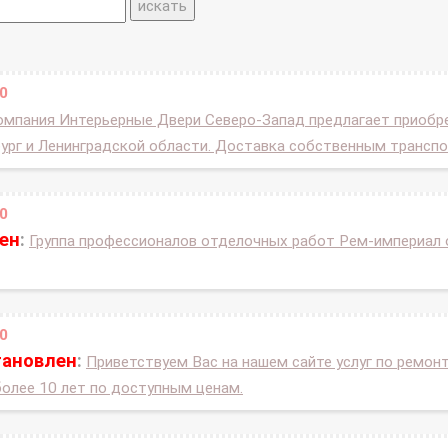
0
омпания Интерьерные Двери Северо-Запад предлагает приобр
бург и Ленинградской области. Доставка собственным трансп
0
ен
:
Группа профессионалов отделочных работ Рем-империал 
0
тановлен
:
Приветствуем Вас на нашем сайте услуг по ремон
олее 10 лет по доступным ценам.