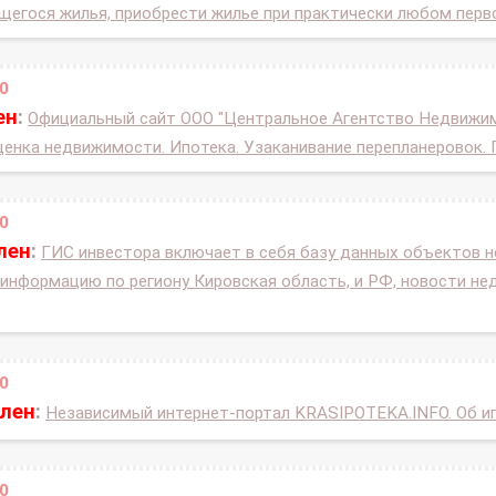
щегося жилья, приобрести жилье при практически любом перв
0
ен
:
Официальный сайт ООО "Центральное Агентство Недвижимо
енка недвижимости. Ипотека. Узаканивание перепланеровок. 
0
лен
:
ГИС инвестора включает в себя базу данных объектов 
 информацию по региону Кировская область, и РФ, новости н
0
влен
:
Независимый интернет-портал KRASIPOTEKA.INFO. Об и
0