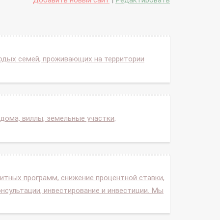
Добавить новый сайт
|
Редактировать
одых семей, проживающих на территории
дома, виллы, земельные участки,
итных программ, снижение процентной ставки,
нсультации, инвестирование и инвестиции. Мы