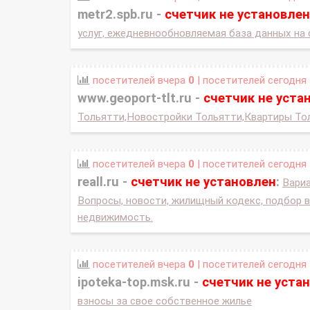
metr2.spb.ru -
счетчик не установлен
услуг, ежедневнообновляемая база данных на 
посетителей вчера
0
| посетителей сегодня
www.geoport-tlt.ru -
счетчик не уста
Тольятти,Новостройки Тольятти,Квартиры Тол
посетителей вчера
0
| посетителей сегодня
reall.ru -
счетчик не установлен
:
Вариа
Вопросы, новости, жилищный кодекс, подбор 
недвижимость.
посетителей вчера
0
| посетителей сегодня
ipoteka-top.msk.ru -
счетчик не уста
взносы за свое собственное жилье