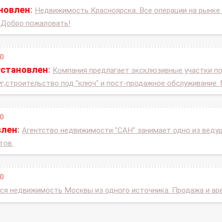
ановлен
:
Недвижимость Красноярска. Все операции на рынке
 Добро пожаловать!
0
установлен
:
Компания предлагает эксклюзивные участки по
г,строительство под "ключ" и пост-продажное обслуживание.
0
влен
:
Агентство недвижимости "САН" занимает одно из веду
тов.
0
ся недвижимость Москвы из одного источника. Продажа и ар