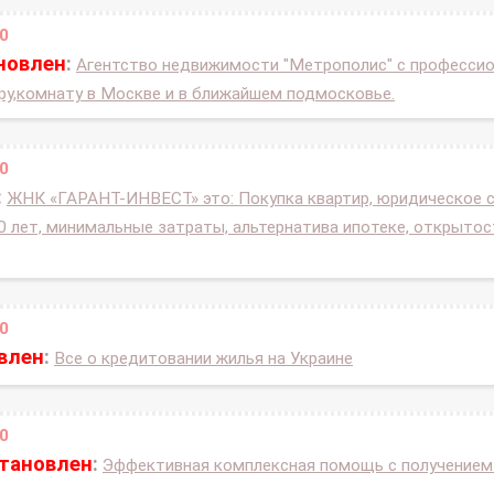
0
новлен
:
Агентство недвижимости "Метрополис" с професс
ру,комнату в Москве и в ближайшем подмосковье.
0
:
ЖНК «ГАРАНТ-ИНВЕСТ» это: Покупка квартир, юридическое 
0 лет, минимальные затраты, альтернатива ипотеке, открыто
0
влен
:
Все о кредитовании жилья на Украине
0
становлен
:
Эффективная комплексная помощь с получением 