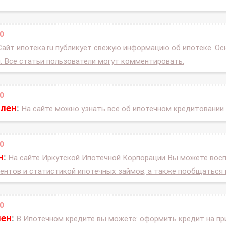
0
Сайт ипотека.ru публикует свежую информацию об ипотеке. Ос
. Все статьи пользователи могут комментировать.
0
влен
:
На сайте можно узнать всё об ипотечном кредитовании
0
н
:
На сайте Иркутской Ипотечной Корпорации Вы можете вос
нтов и статистикой ипотечных займов, а также пообщаться 
0
лен
:
В Ипотечном кредите вы можете: оформить кредит на пр