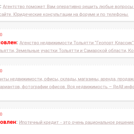
:
Агентство поможет Вам оперативно решить любые вопросы
сайте. Юридеческие консультации на форуме и по телефоны.
0
новлен
:
Агенство недвижимости Тольятти "Геопорт Классик
ьятти, Земельные участки Тольятти и Самарской области, Ко
0
нты недвижимости, офисы, склады, магазины, аренда, продажа
вариантов, фотографии офисов. Вся недвижимость – ReAll ин
0
новлен
:
Ипотечный кредит - это очень рациональное решение