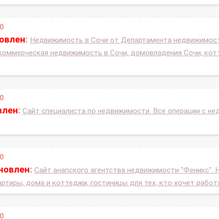
0
новлен
:
Недвижимость в Сочи от Департамента недвижимости
коммерческая недвижимость в Сочи, домовладения Сочи, котт
0
влен
:
Сайт специалиста по недвижимости. Все операции с не
0
ановлен
:
Сайт анапского агентства недвижимости "Феникс". 
вартиры, дома и коттеджи, гостиницы для тех, кто хочет работ
0