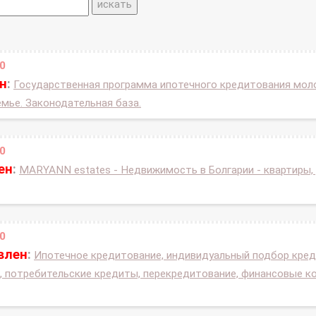
0
н
:
Государственная программа ипотечного кредитования мол
мье. Законодательная база.
0
ен
:
MARYANN estates - Недвижимость в Болгарии - квартиры, 
0
влен
:
Ипотечное кредитование, индивидуальный подбор кред
 потребительские кредиты, перекредитование, финансовые ко