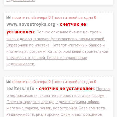
посетителей вчера
0
| посетителей сегодня
0
www.novostroyka.org -
счетчик не
установлен
:
Полное описание бизнес центров и
жилых домов, включая фотогалереи и планы этажей.
Справочник по ипотеке. Каталог ипотечных банков и
ипотечных программ. Каталог компаний строительной
и смежных отраслей. Лизинг и страхование
недвижимости.
посетителей вчера
0
| посетителей сегодня
0
realters.info -
счетчик не установлен
:
Портал
о недвижимости, аналитика, новости, статьи, форум.
Покупка, продажа, аренда, сдача квартиры, офиса,
магазина, гаража, земли, новостройки. База агентств
недвижимости, риэлторских фирм и застройщиков.