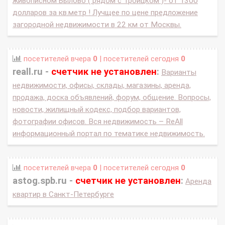
живописном Былово ( рядом с Троицком )- от 1300
долларов за кв.метр ! Лучщее по цене предложение
загородной недвижимости в 22 км от Москвы.
посетителей вчера
0
| посетителей сегодня
0
reall.ru -
счетчик не установлен
:
Варианты
недвижимости, офисы, склады, магазины, аренда,
продажа, доска объявлений, форум, общение. Вопросы,
новости, жилищный кодекс, подбор вариантов,
фотографии офисов. Вся недвижимость – ReAll
информационный портал по тематике недвижимость.
посетителей вчера
0
| посетителей сегодня
0
astog.spb.ru -
счетчик не установлен
:
Аренда
квартир в Санкт-Петербурге