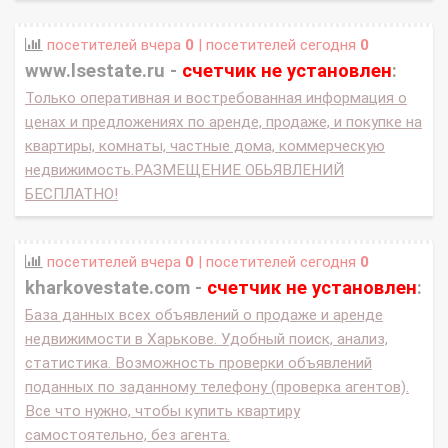
посетителей вчера
0
| посетителей сегодня
0
www.lsestate.ru -
счетчик не установлен
:
Только оперативная и востребованная информация о
ценах и предложениях по аренде, продаже, и покупке на
квартиры, комнаты, частные дома, коммерческую
недвижимость.РАЗМЕЩЕНИЕ ОБЬЯВЛЕНИЙ
БЕСПЛАТНО!
посетителей вчера
0
| посетителей сегодня
0
kharkovestate.com -
счетчик не установлен
:
База данных всех объявлений о продаже и аренде
недвижимости в Харькове. Удобный поиск, анализ,
статистика. Возможность проверки объявлений
поданных по заданному телефону (проверка агентов).
Все что нужно, чтобы купить квартиру
самостоятельно, без агента.