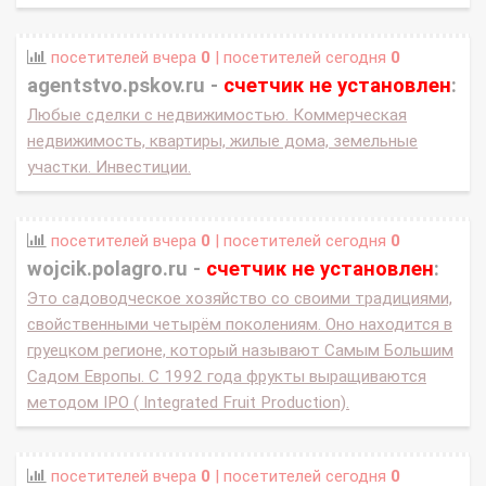
посетителей вчера
0
| посетителей сегодня
0
agentstvo.pskov.ru -
счетчик не установлен
:
Любые сделки с недвижимостью. Коммерческая
недвижимость, квартиры, жилые дома, земельные
участки. Инвестиции.
посетителей вчера
0
| посетителей сегодня
0
wojcik.polagro.ru -
счетчик не установлен
:
Это садоводческое хозяйство со своими традициями,
свойственными четырём поколениям. Оно находится в
груецком регионе, который называют Самым Большим
Садом Европы. С 1992 года фрукты выращиваются
методом IPO ( Integrated Fruit Production).
посетителей вчера
0
| посетителей сегодня
0