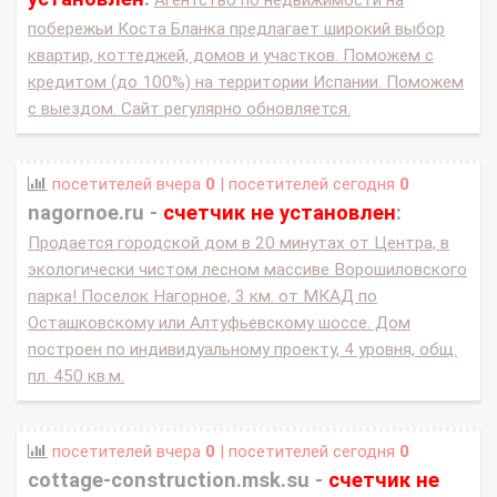
Агентство по недвижимости на
побережьи Коста Бланка предлагает широкий выбор
квартир, коттеджей, домов и участков. Поможем с
кредитом (до 100%) на территории Испании. Поможем
с выездом. Сайт регулярно обновляется.
посетителей вчера
0
| посетителей сегодня
0
nagornoe.ru -
счетчик не установлен
:
Продается городской дом в 20 минутах от Центра, в
экологически чистом лесном массиве Ворошиловского
парка! Поселок Нагорное, 3 км. от МКАД по
Осташковскому или Алтуфьевскому шоссе. Дом
построен по индивидуальному проекту, 4 уровня, общ.
пл. 450 кв.м.
посетителей вчера
0
| посетителей сегодня
0
cottage-construction.msk.su -
счетчик не