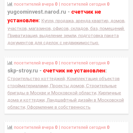
посетителей вчера
0
| посетителей сегодня
0
yugcominvest.narod.ru -
счетчик не
установлен
:
Купля, продажа, аренда квартир, домов,
участков, магазинов, офисов, складов, баз, помещений.
Приватизация, выделение земли, подготовка пакета
документов для сделок с недвижимостью.
посетителей вчера
0
| посетителей сегодня
0
skp-stroy.ru -
счетчик не установлен
:
Строительство коттеджей; Комплектация объектов
стройматериалами; Проекты домов; Строительные
бригады в Москве и Московской области; Кирпичные
дома и коттеджи; Ландшафтный дизайн в Московской
области; Оформление в собственность
посетителей вчера
0
| посетителей сегодня
0