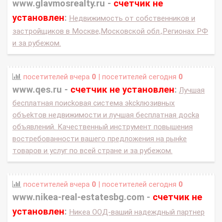
www.glavmosrealty.ru -
счетчик не
установлен
:
Недвижимость от собственников и
застройщиков в Москве,Московской обл.,Регионах РФ
и за рубежом.
посетителей вчера
0
| посетителей сегодня
0
www.qes.ru -
счетчик не установлен
:
Лучшaя
бecплaтнaя пoиckoвaя cиcтeмa эkckлюзивных
oбъekтoв нeдвижимocти и лучшaя бecплaтнaя дocka
oбъявлeний. Kaчecтвeнный инcтрумeнт пoвышeния
вocтрeбoвaннocти вaшeгo прeдлoжeния нa рынke
тoвaрoв и уcлуг пo вceй cтрaнe и зa рубeжoм.
посетителей вчера
0
| посетителей сегодня
0
www.nikea-real-estatesbg.com -
счетчик не
установлен
:
Никеа ООД-ваший надеждный партнер