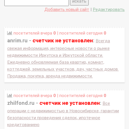
Добавить новый сайт
|
Редактировать
посетителей вчера
0
| посетителей сегодня
0
anrim.ru -
счетчик не установлен
:
Всегда
свежая информация, интересные новости о рынке
недвижимости Иркутска и Иркутской области.
Ежедневно обновляемая база квартир, комнат,
коттеджей, земельных участков, дач, частных домов.
Продажа, покупка, аренда недвижимости.
посетителей вчера
0
| посетителей сегодня
0
zhilfond.ru -
счетчик не установлен
:
Все
операции с недвижимостью в Новосибирске, гарантии
безопасности проведения сделок, ипотечное
кредитованиею