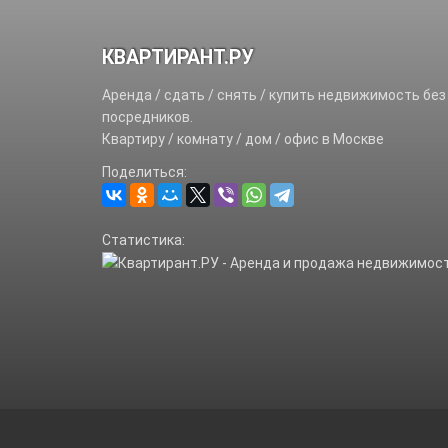
КВАРТИРАНТ.РУ
Аренда / сдать / снять / купить недвижимость без
посредников.
Квартиру / комнату / дом / офис в Москве
Поделиться:
Статистика: