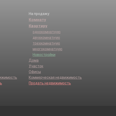
На продажу:
Комнату
Квартиру
однокомнатную
двухкомнатную
трехкомнатную
многокомнатную
Новостройки
Дома
Участок
Офисы
вижимость
Коммерческая недвижимость
ь
Продать недвижимость