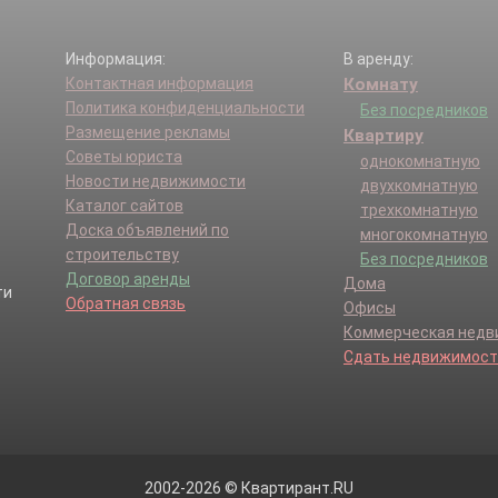
Информация:
В аренду:
Контактная информация
Комнату
Политика конфиденциальности
Без посредников
Размещение рекламы
Квартиру
Советы юриста
однокомнатную
Новости недвижимости
двухкомнатную
Каталог сайтов
трехкомнатную
Доска объявлений по
многокомнатную
строительству
Без посредников
Договор аренды
Дома
Обратная связь
Офисы
Коммерческая нед
Сдать недвижимост
2002-2026 © Квартирант.RU