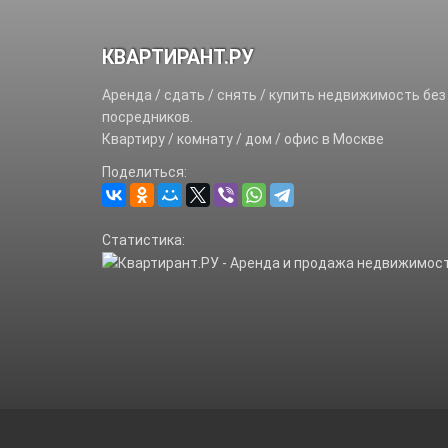
КВАРТИРАНТ.РУ
Аренда / сдать / снять / купить недвижимость без
посредников.
Квартиру / комнату / дом / офис в Москве
Поделиться:
Статистика: