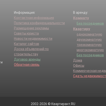
Информация:
В аренду:
Контактная информация
Комнату
Политика конфиденциальности
Без посредников
Размещение рекламы
Квартиру
Советы юриста
однокомнатную
Новости недвижимости
двухкомнатную
Каталог сайтов
трехкомнатную
Доска объявлений по
многокомнатную
строительству
Без посредников
Договор аренды
Дома
Обратная связь
Офисы
Коммерческая нед
Сдать недвижимост
2002-2026 © Квартирант.RU