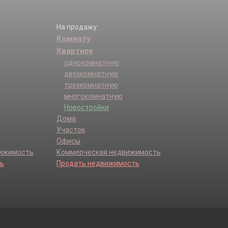
На продажу:
Комнату
Квартиру
однокомнатную
двухкомнатную
трехкомнатную
многокомнатную
Новостройки
Дома
Участок
Офисы
вижимость
Коммерческая недвижимость
ь
Продать недвижимость