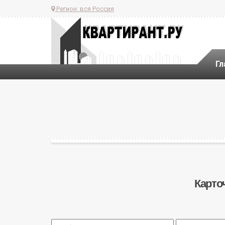
Регион:
вся Россия
Гл
Карто