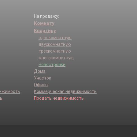
На продажу:
Комнату
Квартиру
однокомнатную
двухкомнатную
трехкомнатную
многокомнатную
Новостройки
Дома
Участок
Офисы
вижимость
Коммерческая недвижимость
ь
Продать недвижимость