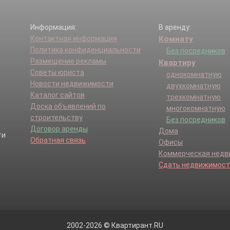
Информация:
В аренду:
Контактная информация
Комнату
Политика конфиденциальности
Без посредников
Размещение рекламы
Квартиру
Советы юриста
однокомнатную
Новости недвижимости
двухкомнатную
Каталог сайтов
трехкомнатную
Доска объявлений по
многокомнатную
строительству
Без посредников
Договор аренды
Дома
Обратная связь
Офисы
Коммерческая нед
Сдать недвижимост
2002-2026 © Квартирант.RU