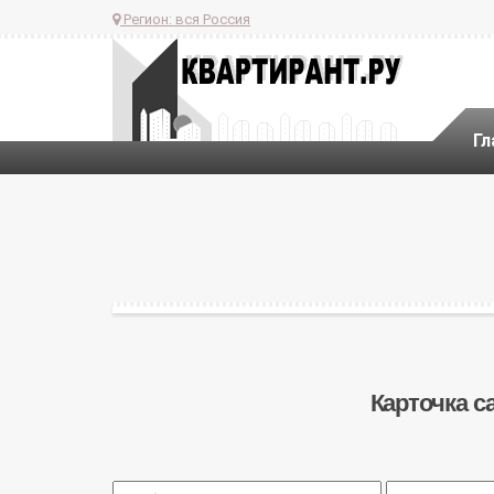
Регион:
вся Россия
Гл
Карточка са