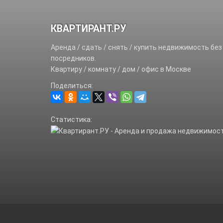
КВАРТИРАНТ.РУ
Аренда / сдать / снять / купить недвижимость без
посредников.
Квартиру / комнату / дом / офис в Москве
Поделиться:
Статистика: