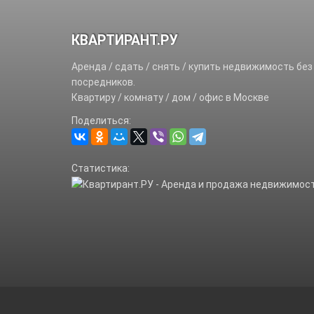
КВАРТИРАНТ.РУ
Аренда / сдать / снять / купить недвижимость без
посредников.
Квартиру / комнату / дом / офис в Москве
Поделиться:
Статистика: