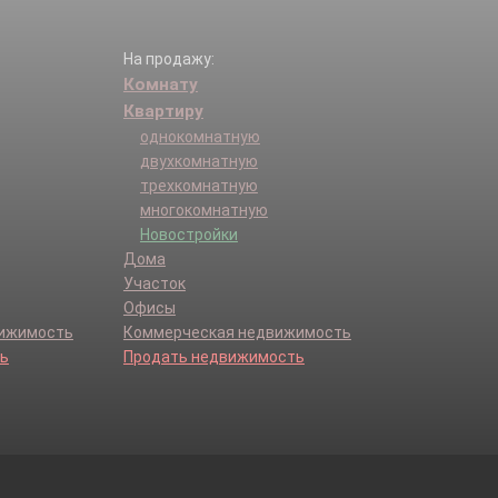
На продажу:
Комнату
Квартиру
однокомнатную
двухкомнатную
трехкомнатную
многокомнатную
Новостройки
Дома
Участок
Офисы
вижимость
Коммерческая недвижимость
ь
Продать недвижимость