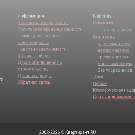
Информация:
В аренду:
Контактная информация
Комнату
Политика конфиденциальности
Без посредников
Размещение рекламы
Квартиру
Советы юриста
однокомнатную
Новости недвижимости
двухкомнатную
Каталог сайтов
трехкомнатную
Доска объявлений по
многокомнатную
строительству
Без посредников
Договор аренды
Дома
Обратная связь
Офисы
Коммерческая нед
Сдать недвижимост
2002-2026 © Квартирант.RU