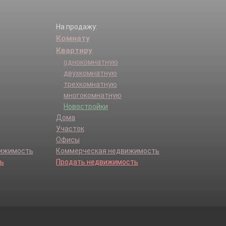
На продажу:
Комнату
Квартиру
однокомнатную
двухкомнатную
трехкомнатную
многокомнатную
Новостройки
Дома
Участок
Офисы
вижимость
Коммерческая недвижимость
ь
Продать недвижимость