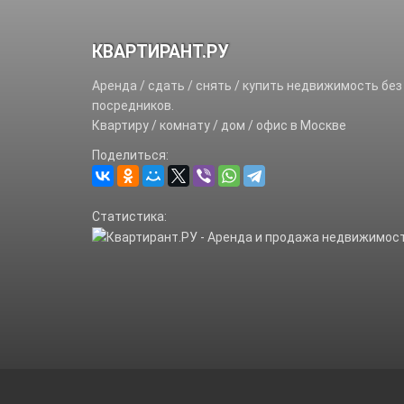
КВАРТИРАНТ.РУ
Аренда / сдать / снять / купить недвижимость без
посредников.
Квартиру / комнату / дом / офис в Москве
Поделиться:
Статистика: