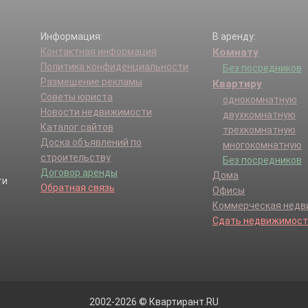
Информация:
В аренду:
Контактная информация
Комнату
Политика конфиденциальности
Без посредников
Размещение рекламы
Квартиру
Советы юриста
однокомнатную
Новости недвижимости
двухкомнатную
Каталог сайтов
трехкомнатную
Доска объявлений по
многокомнатную
строительству
Без посредников
Договор аренды
Дома
Обратная связь
Офисы
Коммерческая нед
Сдать недвижимост
2002-2026 © Квартирант.RU