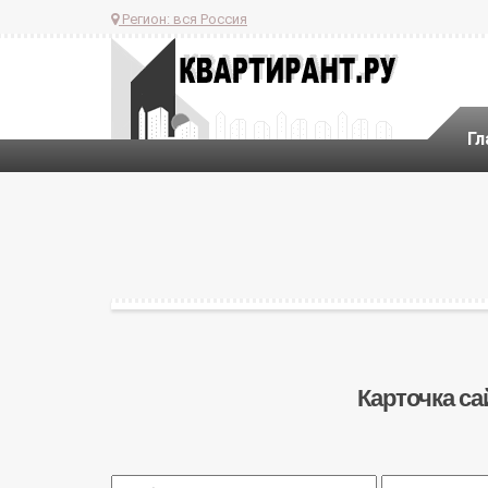
Регион:
вся Россия
Гл
Карточка са