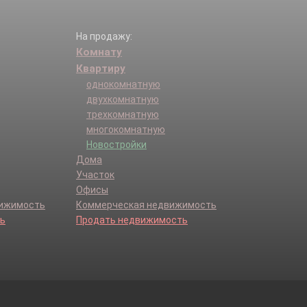
На продажу:
Комнату
Квартиру
однокомнатную
двухкомнатную
трехкомнатную
многокомнатную
Новостройки
Дома
Участок
Офисы
вижимость
Коммерческая недвижимость
ь
Продать недвижимость