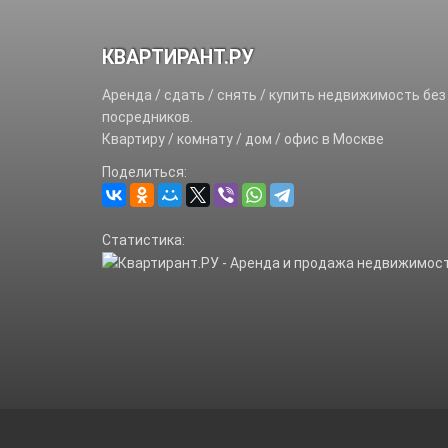
КВАРТИРАНТ.РУ
Аренда / сдать / снять / купить недвижимость без
посредников.
Квартиру / комнату / дом / офис в Москве
Поделиться:
Статистика: