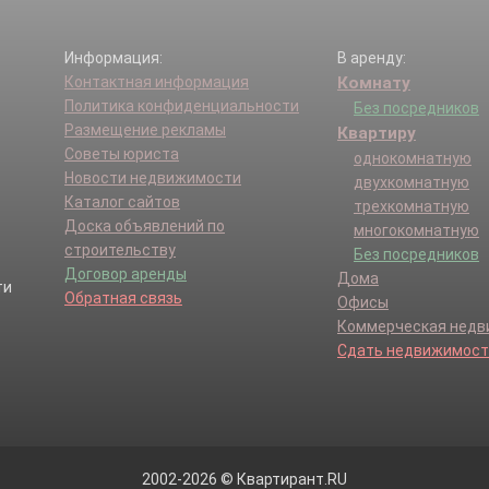
Информация:
В аренду:
Контактная информация
Комнату
Политика конфиденциальности
Без посредников
Размещение рекламы
Квартиру
Советы юриста
однокомнатную
Новости недвижимости
двухкомнатную
Каталог сайтов
трехкомнатную
Доска объявлений по
многокомнатную
строительству
Без посредников
Договор аренды
Дома
Обратная связь
Офисы
Коммерческая нед
Сдать недвижимост
2002-2026 © Квартирант.RU