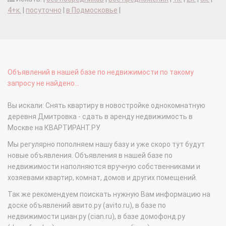
4+к.
|
посуточно
|
в Подмосковье
|
Объявлений в нашей базе по недвижимости по такому
запросу не найдено...
Вы искали: Снять квартиру в новостройке однокомнатную
деревня Дмитровка - сдать в аренду недвижимость в
Москве на КВАРТИРАНТ.РУ
Мы регулярно пополняем нашу базу и уже скоро тут будут
новые объявления. Объявления в нашей базе по
недвижимости наполняются вручную собственниками и
хозяевами квартир, комнат, домов и других помещений.
Так же рекомендуем поискать нужную Вам информацию на
доске объявлений авито.ру (avito.ru), в базе по
недвижимости циан.ру (cian.ru), в базе домофонд.ру