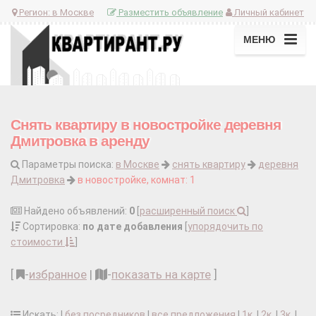
Регион:
в Москве
Разместить объявление
Личный кабинет
МЕНЮ
Снять квартиру в новостройке деревня
Дмитровка в аренду
Параметры поиска:
в Москве
снять квартиру
деревня
Дмитровка
в новостройке, комнат: 1
Найдено объявлений:
0
[
расширенный поиск
]
Сортировка:
по дате добавления
[
упорядочить по
стоимости
]
[
-
избранное
|
-
показать на карте
]
Искать: |
без посредников
|
все предложения
|
1к.
|
2к.
|
3к.
|